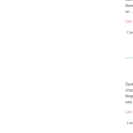
blan
un...
Lire 
Cat
Spot
chaq
blog
raté.
Lire 
Cat