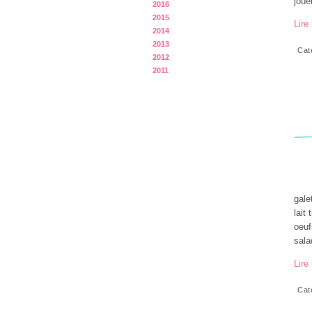
joue
2016
2015
Lire 
2014
2013
Cat
2012
2011
gale
lait
oeuf
salad
Lire 
Cat