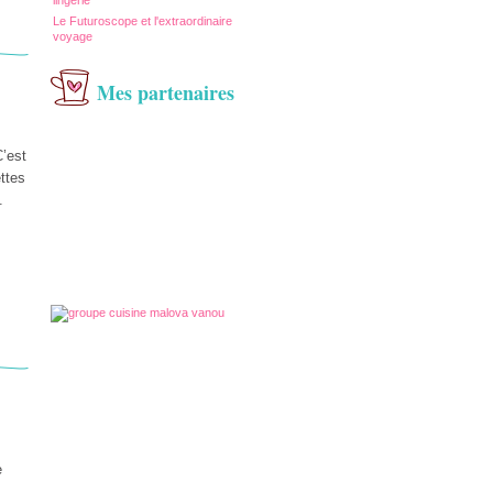
lingerie
Le Futuroscope et l'extraordinaire
voyage
Mes partenaires
’est
ettes
.
e