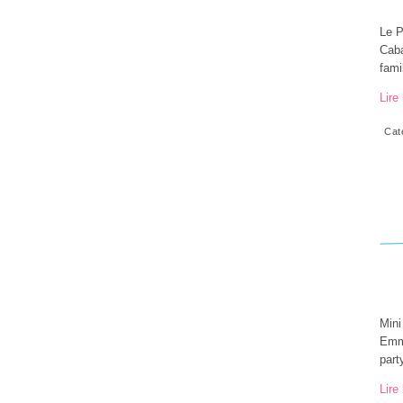
Le P
Caba
fami
Lire 
Cat
Mini
Emma
part
Lire 