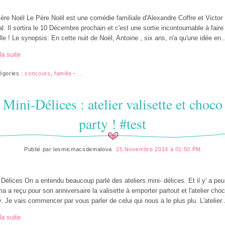
ère Noël Le Père Noël est une comédie familiale d'Alexandre Coffre et Victor
l. Il sortira le 10 Décembre prochain et c'est une sortie incontournable à faire
lle ! Le synopsis: En cette nuit de Noël, Antoine , six ans, n'a qu'une idée en..
la suite
égories :
concours
,
famille
-
…
Mini-Délices : atelier valisette et choco
party ! #test
Publié par
lesmicmacsdemalova
25 Novembre 2014 à 01:50 PM
 Délices On a entendu beaucoup parlé des ateliers mini- délices. Et il y' a peu
 a reçu pour son anniversaire la valisette à emporter partout et l'atelier choc
y. Je vais commencer par vous parler de celui qui nous a le plus plu. L'atelier..
la suite