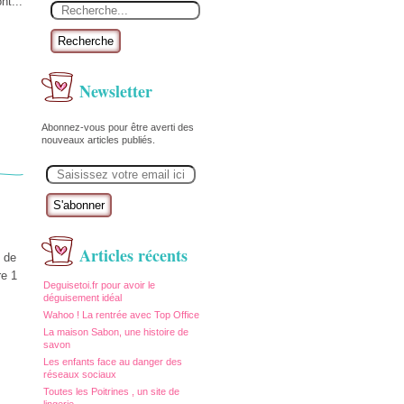
nt...
Recherche
Newsletter
Abonnez-vous pour être averti des
nouveaux articles publiés.
E
m
a
i
l
Articles récents
l de
re 1
Deguisetoi.fr pour avoir le
déguisement idéal
Wahoo ! La rentrée avec Top Office
La maison Sabon, une histoire de
savon
Les enfants face au danger des
réseaux sociaux
Toutes les Poitrines , un site de