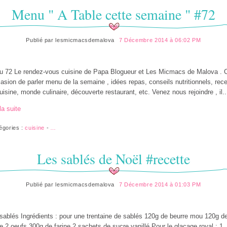
Menu " A Table cette semaine " #72
Publié par
lesmicmacsdemalova
7 Décembre 2014 à 06:02 PM
 72 Le rendez-vous cuisine de Papa Blogueur et Les Micmacs de Malova . C
casion de parler menu de la semaine , idées repas, conseils nutritionnels, rec
uisine, monde culinaire, découverte restaurant, etc. Venez nous rejoindre , il..
la suite
égories :
cuisine
-
…
Les sablés de Noël #recette
Publié par
lesmicmacsdemalova
7 Décembre 2014 à 01:03 PM
sablés Ingrédients : pour une trentaine de sablés 120g de beurre mou 120g d
e 2 oeufs 300g de farine 2 sachets de sucre vanillé Pour le glaçage royal : 1