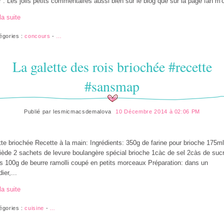
r . Les jolis petits commentaires aussi bien sur le blog que sur la page fan m'o
la suite
égories :
concours
-
…
La galette des rois briochée #recette
#sansmap
Publié par
lesmicmacsdemalova
10 Décembre 2014 à 02:06 PM
tte briochée Recette à la main: Ingrédients: 350g de farine pour brioche 175m
 tiède 2 sachets de levure boulangère spécial brioche 1càc de sel 2càs de suc
s 100g de beurre ramolli coupé en petits morceaux Préparation: dans un
ier,...
la suite
égories :
cuisine
-
…