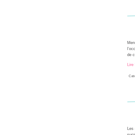
Menu
l’oc
de c
Lire 
Cat
Les 
sucr