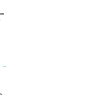
 en
.
o-
.