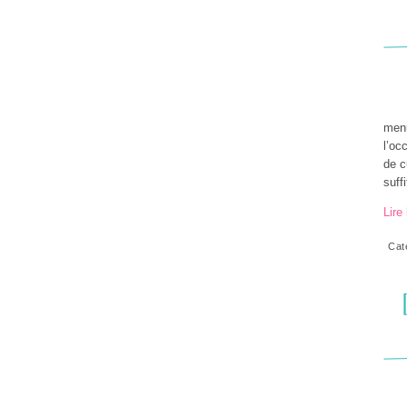
menu
l’oc
de c
suffi
Lire 
Cat