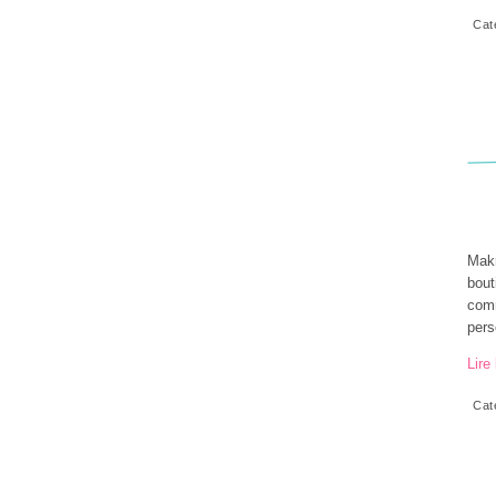
Cat
Makr
bout
comm
pers
Lire 
Cat