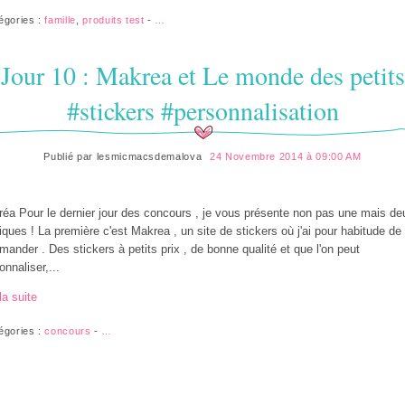
égories :
famille
,
produits test
-
…
Jour 10 : Makrea et Le monde des petits
#stickers #personnalisation
Publié par
lesmicmacsdemalova
24 Novembre 2014 à 09:00 AM
éa Pour le dernier jour des concours , je vous présente non pas une mais de
iques ! La première c'est Makrea , un site de stickers où j'ai pour habitude de
ander . Des stickers à petits prix , de bonne qualité et que l'on peut
onnaliser,...
la suite
égories :
concours
-
…