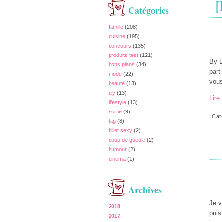
[
Catégories
famille
(208)
cuisine
(195)
concours
(135)
produits test
(121)
By E
bons plans
(34)
part
mode
(22)
vous
beauté
(13)
diy
(13)
Lire 
lifestyle
(13)
sortie
(9)
Cat
tag
(8)
billet sexy
(2)
coup de gueule
(2)
humour
(2)
cinema
(1)
Archives
Je v
2018
puis
2017