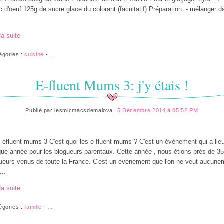
c d'oeuf 125g de sucre glace du colorant (facultatif) Préparation: - mélanger d
la suite
égories :
cuisine
-
…
E-fluent Mums 3: j'y étais !
Publié par
lesmicmacsdemalova
5 Décembre 2014 à 05:52 PM
 efluent mums 3 C'est quoi les e-fluent mums ? C'est un évènement qui a lie
ue année pour les blogueurs parentaux. Cette année , nous étions près de 3
ueurs venus de toute la France. C'est un événement que l'on ne veut aucune
...
la suite
égories :
famille
-
…