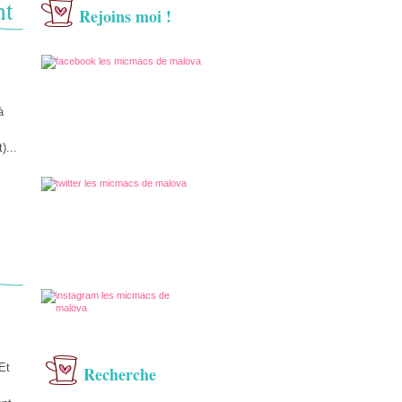
nt
Rejoins moi !
à
)...
Et
Recherche