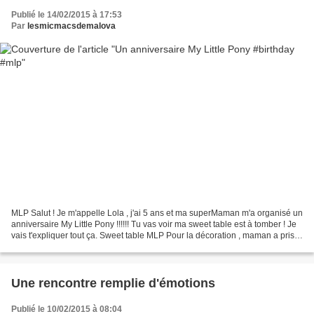
Publié le 14/02/2015 à 17:53
Par
lesmicmacsdemalova
MLP Salut ! Je m'appelle Lola , j'ai 5 ans et ma superMaman m'a organisé un
anniversaire My Little Pony !!!!!! Tu vas voir ma sweet table est à tomber ! Je
vais t'expliquer tout ça. Sweet table MLP Pour la décoration , maman a pris
une nappe en papier...
Une rencontre remplie d'émotions
Publié le 10/02/2015 à 08:04