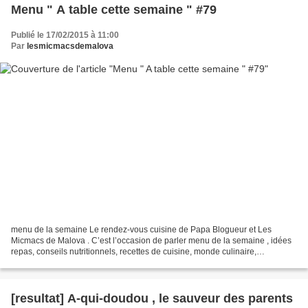
Menu " A table cette semaine " #79
Publié le 17/02/2015 à 11:00
Par
lesmicmacsdemalova
menu de la semaine Le rendez-vous cuisine de Papa Blogueur et Les
Micmacs de Malova . C’est l’occasion de parler menu de la semaine , idées
repas, conseils nutritionnels, recettes de cuisine, monde culinaire,
découverte restaurant, etc. Venez nous rejoindre...
[resultat] A-qui-doudou , le sauveur des parents