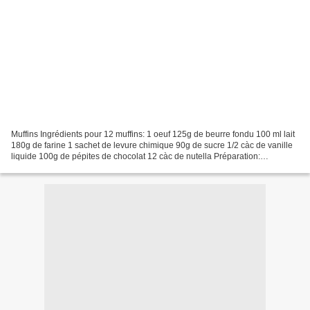
Muffins Ingrédients pour 12 muffins: 1 oeuf 125g de beurre fondu 100 ml lait
180g de farine 1 sachet de levure chimique 90g de sucre 1/2 càc de vanille
liquide 100g de pépites de chocolat 12 càc de nutella Préparation:
Préchauffer le four à 220° casser...