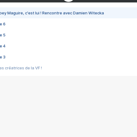
bey Maguire, c'est lui ! Rencontre avec Damien Witecka
e 6
e 5
e 4
e 3
s créatrices de la VF !
e 2
e 1
e Mektoub My Love arrive enfin ! Rencontre avec Shaïn Boumedine et Sal
i : après Toni en famille
elle réalise le bouleversant Dites lui que je l'aime
ais ! Rencontre autour de Vie privée de Rebecca Zlotowski