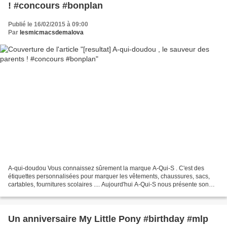
! #concours #bonplan
Publié le 16/02/2015 à 09:00
Par
lesmicmacsdemalova
A-qui-doudou Vous connaissez sûrement la marque A-Qui-S . C'est des
étiquettes personnalisées pour marquer les vêtements, chaussures, sacs,
cartables, fournitures scolaires .... Aujourd'hui A-Qui-S nous présente son
tout nouvel arrivant A-qui-doudou....
Un anniversaire My Little Pony #birthday #mlp