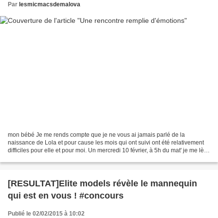
Par
lesmicmacsdemalova
mon bébé Je me rends compte que je ne vous ai jamais parlé de la
naissance de Lola et pour cause les mois qui ont suivi ont été relativement
difficiles pour elle et pour moi. Un mercredi 10 février, à 5h du mat' je me lève
faire pipi ( c'est l'aventure...
[RESULTAT]Elite models révèle le mannequin
qui est en vous ! #concours
Publié le 02/02/2015 à 10:02