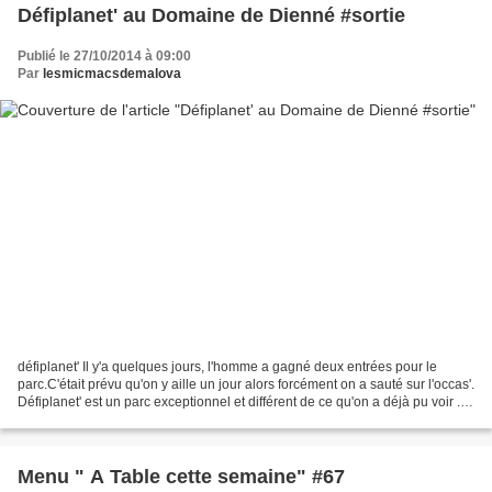
Défiplanet' au Domaine de Dienné #sortie
Publié le 27/10/2014 à 09:00
Par
lesmicmacsdemalova
défiplanet' Il y'a quelques jours, l'homme a gagné deux entrées pour le
parc.C'était prévu qu'on y aille un jour alors forcément on a sauté sur l'occas'.
Défiplanet' est un parc exceptionnel et différent de ce qu'on a déjà pu voir .
Nous vivons une belle...
Menu " A Table cette semaine" #67