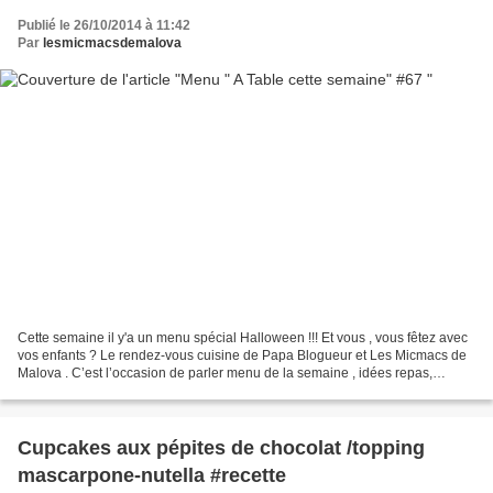
Publié le 26/10/2014 à 11:42
Par
lesmicmacsdemalova
Cette semaine il y'a un menu spécial Halloween !!! Et vous , vous fêtez avec
vos enfants ? Le rendez-vous cuisine de Papa Blogueur et Les Micmacs de
Malova . C’est l’occasion de parler menu de la semaine , idées repas,
conseils nutritionnels, recettes...
Cupcakes aux pépites de chocolat /topping
mascarpone-nutella #recette