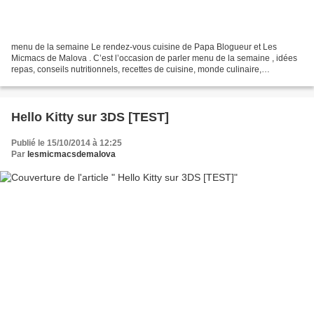
menu de la semaine Le rendez-vous cuisine de Papa Blogueur et Les
Micmacs de Malova . C’est l’occasion de parler menu de la semaine , idées
repas, conseils nutritionnels, recettes de cuisine, monde culinaire,
découverte restaurant, etc. Venez nous rejoindre...
Hello Kitty sur 3DS [TEST]
Publié le 15/10/2014 à 12:25
Par
lesmicmacsdemalova