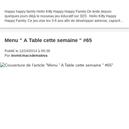
Happy happy family Hello Kitty Happy Happy Family On teste depuis
quelques jours déjà le nouveau jeu éducatif sur 3DS : Hello Kitty Happy
Happy Family. Ce jeu vise les 3-6 ans afin de développer adresse, capacité
de réflexion et sens musical dans l'univers...
Menu " A Table cette semaine " #65
Publié le 12/10/2014 à 09:38
Par
lesmicmacsdemalova