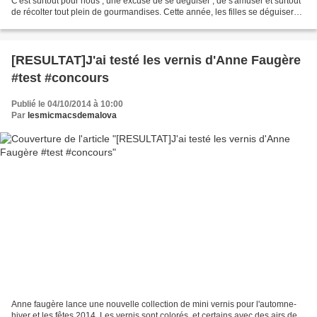
C'est surtout pour nous , une excuse de se déguiser , de s'amuser et surtout
de récolter tout plein de gourmandises. Cette année, les filles se déguiseront
en citrouille. Mais comme...
[RESULTAT]J'ai testé les vernis d'Anne Faugère
#test #concours
Publié le 04/10/2014 à 10:00
Par
lesmicmacsdemalova
Anne faugère lance une nouvelle collection de mini vernis pour l'automne-
hiver et les fêtes 2014. Les vernis sont colorés, et certains avec des airs de