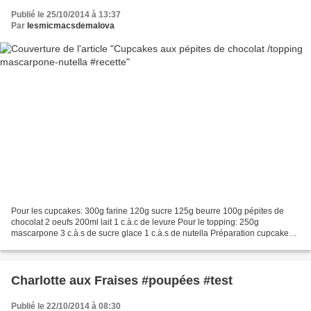
Publié le 25/10/2014 à 13:37
Par
lesmicmacsdemalova
Pour les cupcakes: 300g farine 120g sucre 125g beurre 100g pépites de
chocolat 2 oeufs 200ml lait 1 c.à.c de levure Pour le topping: 250g
mascarpone 3 c.à.s de sucre glace 1 c.à.s de nutella Préparation cupcakes:
Préchauffer le four à 200° Faire fondre...
Charlotte aux Fraises #poupées #test
Publié le 22/10/2014 à 08:30