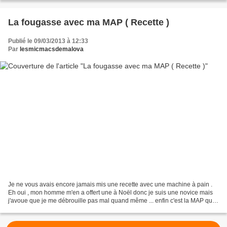
La fougasse avec ma MAP ( Recette )
Publié le 09/03/2013 à 12:33
Par
lesmicmacsdemalova
Je ne vous avais encore jamais mis une recette avec une machine à pain .
Eh oui , mon homme m'en a offert une à Noël donc je suis une novice mais
j'avoue que je me débrouille pas mal quand même ... enfin c'est la MAP qui
bosse hein ! Ingrédient: - 20...