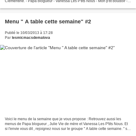
Clementine. - Papa blogueur - Vanessa Les P'tits Nous - Mon p'tit boudoir -
Au fond du jardin
Menu " A table cette semaine" #2
Publié le 10/03/2013 à 17:28
Par
lesmicmacsdemalova
Voici le menu de la semaine que je vous propose : Retrouvez aussi les
menus de Papa blogueur , Julie Vie de mère et Vanessa Les P'tits Nous. Et
si l'envie vous dit , rejoignez nous sur le groupe " A table cette semaine. " sur
Facebook.