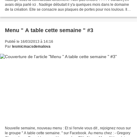
avais déja parlé ici . Nadège débutait il y'a quelques mois dans le domaine
de la création. Elle se consacre aux plaques de portes pour nos loulous. Il
suffit de lui demander n'importe...
Menu " A table cette semaine " #3
Publié le 16/03/2013 à 14:16
Par
lesmicmacsdemalova
Nouvelle semaine, nouveau menu : Et si l'envie vous dit , rejoignez nous sur
le groupe " A table cette semaine. " sur Facebook. Au menu chez : - Gregory