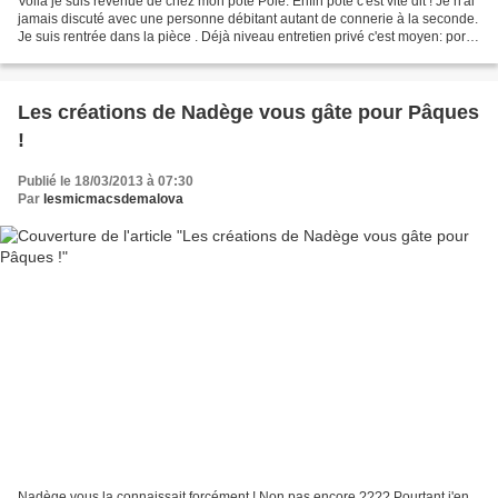
Voilà je suis revenue de chez mon pote Pôle. Enfin pote c'est vite dit ! Je n'ai
jamais discuté avec une personne débitant autant de connerie à la seconde.
Je suis rentrée dans la pièce . Déjà niveau entretien privé c'est moyen: porte
grande ouverte et...
Les créations de Nadège vous gâte pour Pâques
!
Publié le 18/03/2013 à 07:30
Par
lesmicmacsdemalova
Nadège vous la connaissait forcément ! Non pas encore ???? Pourtant j'en