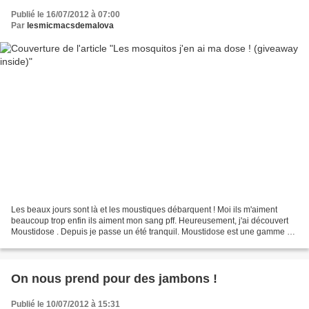
Publié le 16/07/2012 à 07:00
Par
lesmicmacsdemalova
Les beaux jours sont là et les moustiques débarquent ! Moi ils m'aiment
beaucoup trop enfin ils aiment mon sang pff. Heureusement, j'ai découvert
Moustidose . Depuis je passe un été tranquil. Moustidose est une gamme de
produit qui traite les piqûres...
On nous prend pour des jambons !
Publié le 10/07/2012 à 15:31