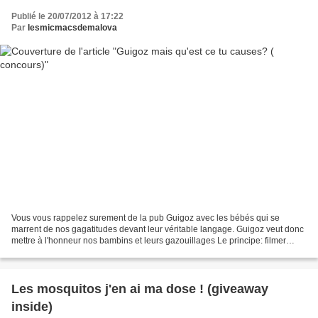
Publié le 20/07/2012 à 17:22
Par
lesmicmacsdemalova
Vous vous rappelez surement de la pub Guigoz avec les bébés qui se
marrent de nos gagatitudes devant leur véritable langage. Guigoz veut donc
mettre à l'honneur nos bambins et leurs gazouillages Le principe: filmer
bébé en train de gazouiller et traduire...
Les mosquitos j'en ai ma dose ! (giveaway
inside)