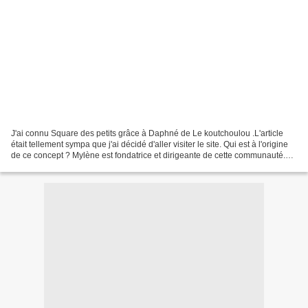
J'ai connu Square des petits grâce à Daphné de Le koutchoulou .L'article
était tellement sympa que j'ai décidé d'aller visiter le site. Qui est à l'origine
de ce concept ? Mylène est fondatrice et dirigeante de cette communauté.
J'ai eu la chance de discuter...