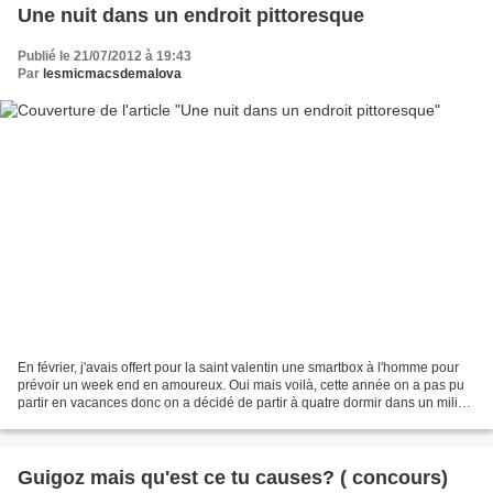
Une nuit dans un endroit pittoresque
Publié le 21/07/2012 à 19:43
Par
lesmicmacsdemalova
En février, j'avais offert pour la saint valentin une smartbox à l'homme pour
prévoir un week end en amoureux. Oui mais voilà, cette année on a pas pu
partir en vacances donc on a décidé de partir à quatre dormir dans un milieu
atypique. C'est à Noyers...
Guigoz mais qu'est ce tu causes? ( concours)