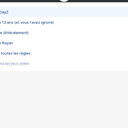
 DayZ
 a 13 ans (et vous l'avez ignoré)
e (littéralement)
im Rayan
 toutes les règles
s les jeux vidéo
us choquant de Rockstar ? - Le scandale BULLY
e plus moche de Steam
du RÊVE tourne au CAUCHEMAR
pendant 8 heures
it… à tort
umiliés par un jeu vidéo